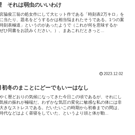
望 それは弱虫のいいわけ
宮脇俊三翁の処女作にして大ヒット作である「時刻表2万キロ」を
に当たり、題名をどうするかは相当悩まれたそうである。1つの案
時刻表極道」というのがあったようで（これが何を意味するか
ぜひ同書をお読みください。）、まあこれだときっと...
2023.12.02
月初冬のまことにどーでもいーはなし
やく暦どおりの気候になってきた今日この頃であるが、それにし
気候の振れが極端だ。わずかな気圧の変化に敏感な私の体には非
大きなストレスである。だいたいこの時期から初春までの間は、
時代などはよく昼寝をしていた、というより頭と体が動...