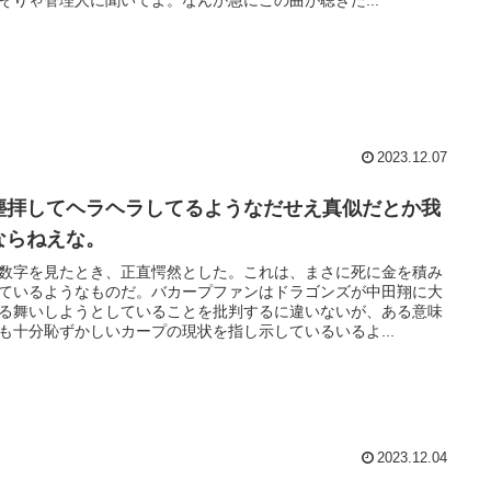
そりゃ管理人に聞いてよ。なんか急にこの曲が聴きた...
2023.12.07
塵拝してヘラヘラしてるようなだせえ真似だとか我
ならねえな。
数字を見たとき、正直愕然とした。これは、まさに死に金を積み
ているようなものだ。バカープファンはドラゴンズが中田翔に大
る舞いしようとしていることを批判するに違いないが、ある意味
も十分恥ずかしいカープの現状を指し示しているいるよ...
2023.12.04