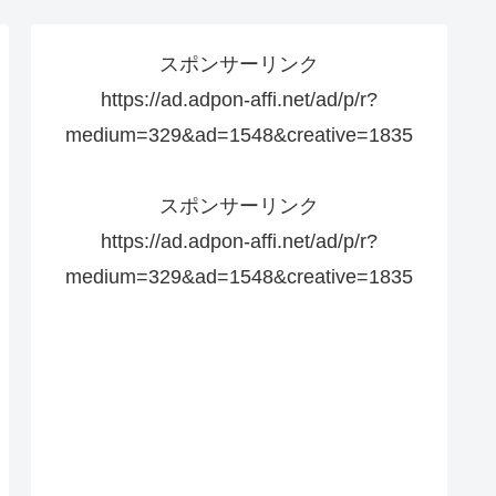
スポンサーリンク
https://ad.adpon-affi.net/ad/p/r?
medium=329&ad=1548&creative=1835
スポンサーリンク
https://ad.adpon-affi.net/ad/p/r?
medium=329&ad=1548&creative=1835