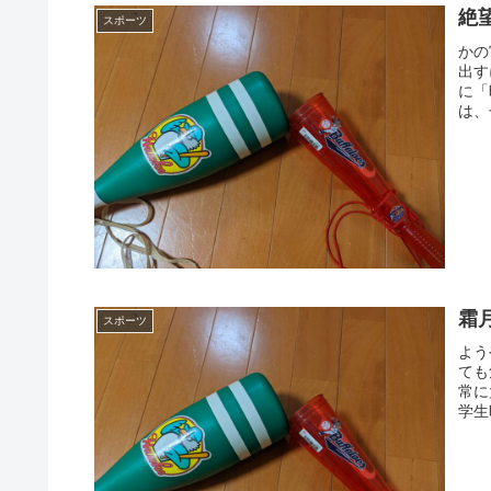
絶
スポーツ
かの
出す
に「
は、
霜
スポーツ
よう
ても
常に
学生