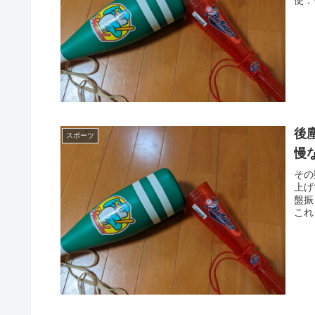
使：
後
スポーツ
慢
その
上げ
盤振
これ