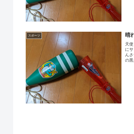
晴れ
スポーツ
天使
にサ
んさ
の黒