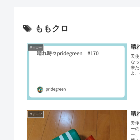
ももクロ
晴れ
サッカー
天使
なっ
来た
よ、
晴れ
スポーツ
天使
ーの
ー、