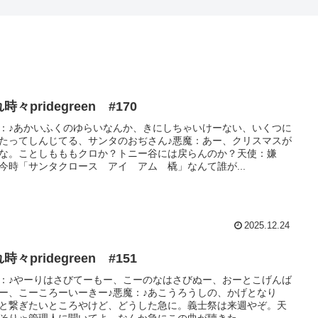
時々pridegreen #170
：♪あかいふくのゆらいなんか、きにしちゃいけーない、いくつに
たってしんじてる、サンタのおぢさん♪悪魔：あー、クリスマスが
な。ことしもももクロか？トニー谷には戻らんのか？天使：嫌
今時「サンタクロース アイ アム 橇」なんて誰が...
2025.12.24
時々pridegreen #151
：♪やーりはさびてーもー、こーのなはさびぬー、おーとこげんば
ー、こーころーいーきー♪悪魔：♪あこうろうしの、かげとなり
と繋ぎたいところやけど、どうした急に。義士祭は来週やぞ。天